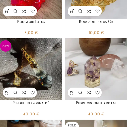
Bougeoir Lotus
Bougeoir Lotus Or
8,00
€
10,00
€
NEW
Pendule personnalisé
Pierre orgonite cristal
40,00
€
40,00
€
SOLD