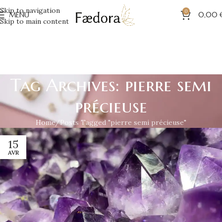
Skip to navigation
0
MENU
0,00
Skip to main content
Tag Archives: pierre semi
précieuse
Home
Posts Tagged "pierre semi précieuse"
15
AVR