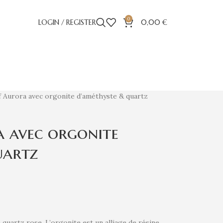
0
LOGIN / REGISTER
0,00
€
f Aurora avec orgonite d’améthyste & quartz
a avec orgonite
uartz
quartz rose. L’orgonite est un alliage de résine,