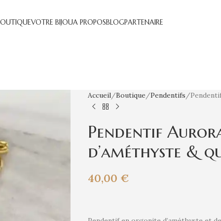
BOUTIQUE
VOTRE BIJOU
A PROPOS
BLOG
PARTENAIRE
Accueil
Boutique
Pendentifs
Pendenti
Pendentif Auror
d’améthyste & q
40,00
€
Pendentif en orgonite d’améthyste et de 