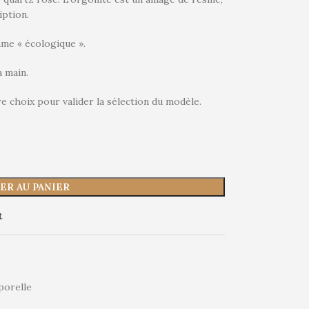
iption.
me « écologique ».
a main.
re choix pour valider la sélection du modèle.
ER AU PANIER
t
porelle