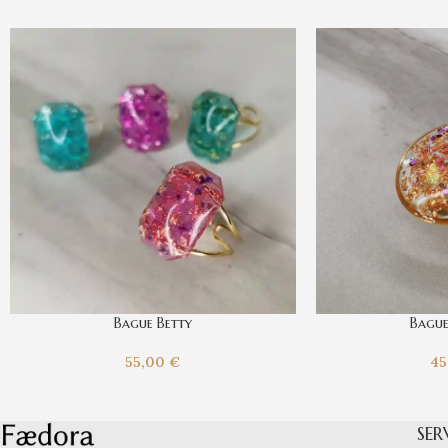
Bague Betty
Bague
55,00
€
4
SER