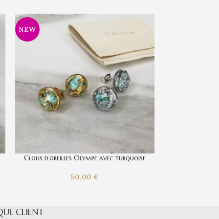
NEW
Clous d’oreilles Olympe avec turquoise
Pendants
50,00
€
QUE CLIENT