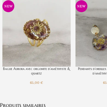
NEW
NEW
Bague Aurora avec orgonite d’améthyste &
Pendants d’oreille
quartz
d’améthy
65,00
€
6
Produits similaires